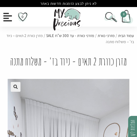
לא ניתן לבצע הזמנות חדשות באתר
0
עמוד הבית
/
מזרני כוורת
/
מזרני כוורת - עד 300 ש"ח SALE
/ מזרן כוורת 2 תאים – ניוד
בז' – משלוח מתנה
מזרן כוורת 2 תאים - ניוד בז' - משלוח מתנה
🔍
המלצות לקוחות