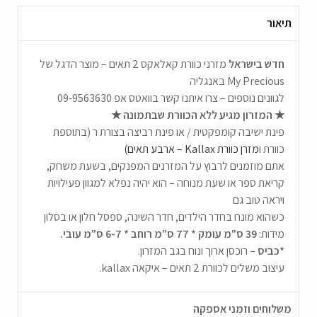
תיאור
חדש בישראל
מזרני כוורת קאלאקס 2 תאים – מוצר הדגל של
My Precious באנגליה
לגוונים נוספים – צרו איתנו קשר בוואטס אפ 09-9563630
★ המזרון מגיע ללא הכוורת שבתמונה ★
פינת ישיבה קומפקטית / או פינת רביצה בצורת ר (בתוספת
כוורת ו
מזרן כוורת Kallax – ארבע תאים)
אתם מוזמנים לרבוץ על המזרנים המפנקים, בשעת משחק,
קריאת ספר או שעת מנוחה – הוא יהיה נפלא למגוון פעילויות
ויראה טוב גם
כשהוא מונח בחדר הילדים, חדר השינה, ספסל חלון או בסלון
מידות:
39 ס"מ עומק * 77 ס"מ רוחב * 6-7 ס"מ עובי.
*כביס
– רוכסן ארוך ונוח בגב המזרון.
עיצוב משלים לכוורת 2 תאים – איקאה kallax.
משלוחים וזמני אספקה