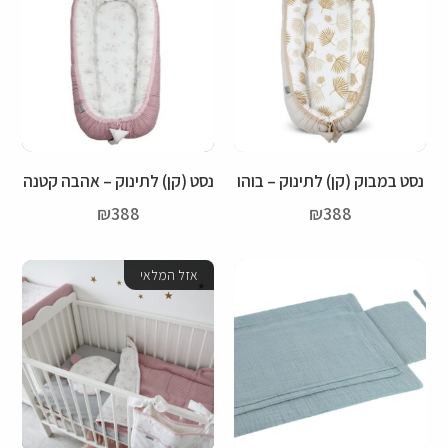
נסט במבוק (קן) לתינוק – בוהו
נסט (קן) לתינוק – אהבה קטנה
₪
388
₪
388
אזל המלאי