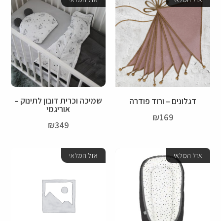
שמיכה וכרית דובון לתינוק –
דגלונים – ורוד פודרה
אוריגמי
₪
169
₪
349
אזל המלאי
אזל המלאי