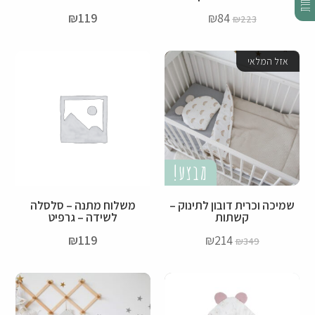
₪
119
₪
84
₪
223
אזל המלאי
מבצע!
שמיכה וכרית דובון לתינוק –
משלוח מתנה – סלסלה
קשתות
לשידה – גרפיט
₪
119
₪
214
₪
349