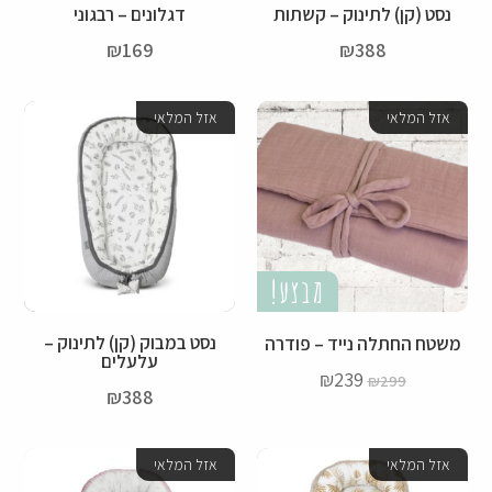
נסט (קן) לתינוק – קשתות
דגלונים – רבגוני
₪
169
₪
388
אזל המלאי
אזל המלאי
מבצע!
נסט במבוק (קן) לתינוק –
משטח החתלה נייד – פודרה
עלעלים
₪
239
₪
299
₪
388
אזל המלאי
אזל המלאי